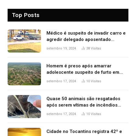
Top Posts
Médico é suspeito de invadir carro e
agredir delegado aposentado
durante confusão no trânsito
setembro 19, 2024
38
Visitas
Homem é preso após amarrar
adolescente suspeito de furto em
estaca de cerca e agredi-lo
setembro 17, 2024
10
Visitas
Quase 50 animais são resgatados
após serem vítimas de incêndios
florestais no Tocantins
setembro 17, 2024
10
Visitas
Cidade no Tocantins registra 42º e