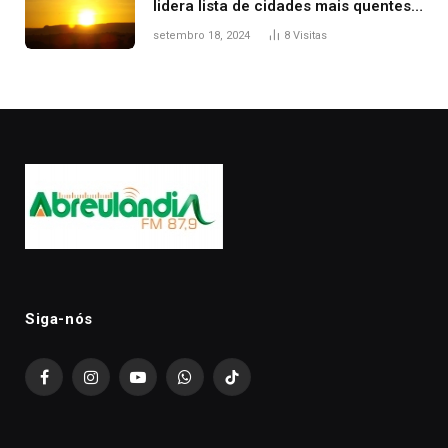
lidera lista de cidades mais quentes
do país, diz Inmet
setembro 18, 2024
8
Visitas
Siga-nós
Facebook
Instagram
YouTube
WhatsApp
TikTok