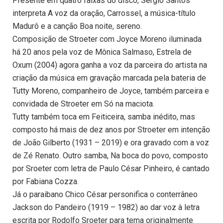
Presente em quatro faixas do disco, Sergio Santos
interpreta A voz da oração, Carrossel, a música-título
Madurô e a canção Boa noite, sereno.
Composição de Stroeter com Joyce Moreno iluminada
há 20 anos pela voz de Mônica Salmaso, Estrela de
Oxum (2004) agora ganha a voz da parceira do artista na
criação da música em gravação marcada pela bateria de
Tutty Moreno, companheiro de Joyce, também parceira e
convidada de Stroeter em Só na maciota.
Tutty também toca em Feiticeira, samba inédito, mas
composto há mais de dez anos por Stroeter em intenção
de João Gilberto (1931 – 2019) e ora gravado com a voz
de Zé Renato. Outro samba, Na boca do povo, composto
por Sroeter com letra de Paulo César Pinheiro, é cantado
por Fabiana Cozza.
Já o paraibano Chico César personifica o conterrâneo
Jackson do Pandeiro (1919 – 1982) ao dar voz à letra
escrita por Rodolfo Sroeter para tema originalmente