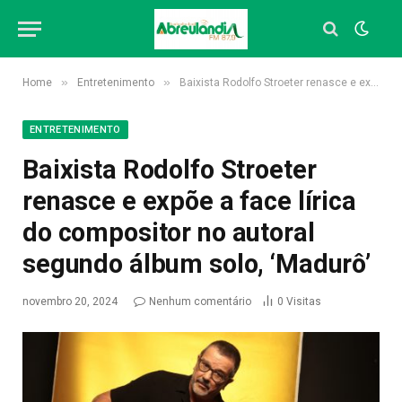
»
»
Home
Entretenimento
Baixista Rodolfo Stroeter renasce e expõe a face lírica do compositor no autoral segundo álbum solo, ‘Madurô’
ENTRETENIMENTO
Baixista Rodolfo Stroeter
renasce e expõe a face lírica
do compositor no autoral
segundo álbum solo, ‘Madurô’
novembro 20, 2024
Nenhum comentário
0
Visitas