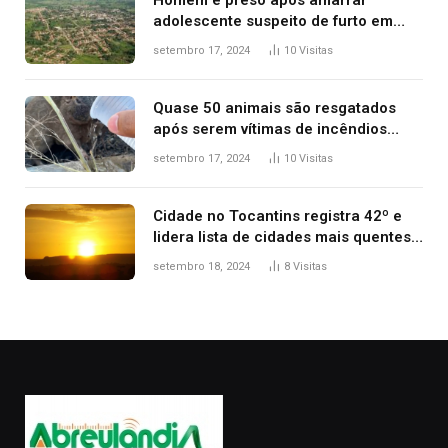
Homem é preso após amarrar
adolescente suspeito de furto em
estaca de cerca e agredi-lo
setembro 17, 2024
10
Visitas
Quase 50 animais são resgatados
após serem vítimas de incêndios
florestais no Tocantins
setembro 17, 2024
10
Visitas
Cidade no Tocantins registra 42º e
lidera lista de cidades mais quentes
do país, diz Inmet
setembro 18, 2024
8
Visitas