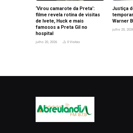
‘Virou camarote da Preta’:
Justiça 
filme revela rotina de visitas
temporar
de Ivete, Huck e mais
Warner B
famosos a Preta Gil no
julho 20, 202
hospital
julho 20, 2026
0
Visitas