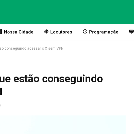
Nossa Cidade
Locutores
Programação
stão conseguindo acessar o X sem VPN
que estão conseguindo
N
s