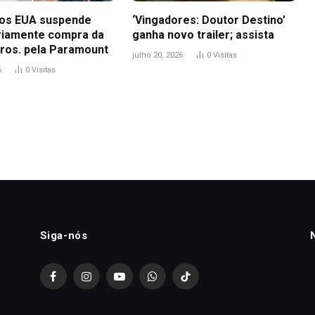
dos EUA suspende
‘Vingadores: Doutor Destino’
iamente compra da
ganha novo trailer; assista
ros. pela Paramount
julho 20, 2026
0
Visitas
6
0
Visitas
Siga-nós
Facebook
Instagram
YouTube
WhatsApp
TikTok