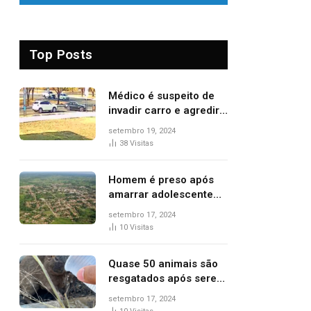
Top Posts
Médico é suspeito de
invadir carro e agredir
delegado aposentado
setembro 19, 2024
durante confusão no
38
Visitas
trânsito
Homem é preso após
amarrar adolescente
suspeito de furto em
setembro 17, 2024
estaca de cerca e
10
Visitas
agredi-lo
Quase 50 animais são
resgatados após serem
vítimas de incêndios
setembro 17, 2024
florestais no Tocantins