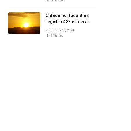
10
Visitas
Cidade no Tocantins
registra 42º e lidera
lista de cidades mais
setembro 18, 2024
quentes do país, diz
8
Visitas
Inmet