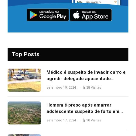
Top Posts
Médico é suspeito de invadir carro e
agredir delegado aposentado
durante confusão no trânsito
setembro 19, 2024
38
Visitas
Homem é preso após amarrar
adolescente suspeito de furto em
estaca de cerca e agredi-lo
setembro 17, 2024
10
Visitas