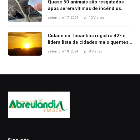
Quase 50 animais são resgatados
após serem vítimas de incêndios
florestais no Tocantins
setembro 17, 2024
10
Visitas
Cidade no Tocantins registra 42º e
lidera lista de cidades mais quentes
do país, diz Inmet
setembro 18, 2024
8
Visitas
Siga-nós