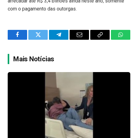
arrecadar até R$ 3,4 bilhões ainda neste ano, somente
com o pagamento das outorgas.
Facebook
Twitter
Telegram
Email
Copy
WhatsA
Link
Mais Notícias