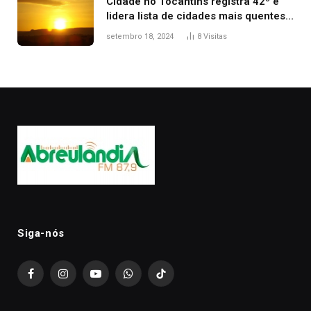
Cidade no Tocantins registra 42º e
lidera lista de cidades mais quentes
do país, diz Inmet
setembro 18, 2024
8
Visitas
Siga-nós
Facebook
Instagram
YouTube
WhatsApp
TikTok