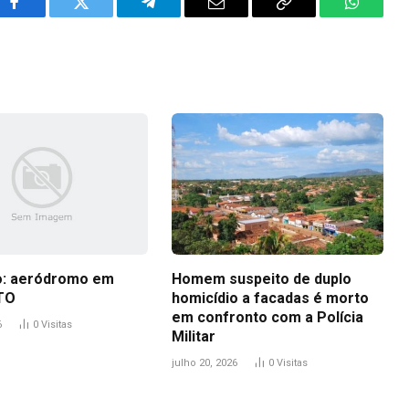
Facebook
Twitter
Telegram
Email
Copy
WhatsA
Link
o: aeródromo em
Homem suspeito de duplo
TO
homicídio a facadas é morto
em confronto com a Polícia
6
0
Visitas
Militar
julho 20, 2026
0
Visitas