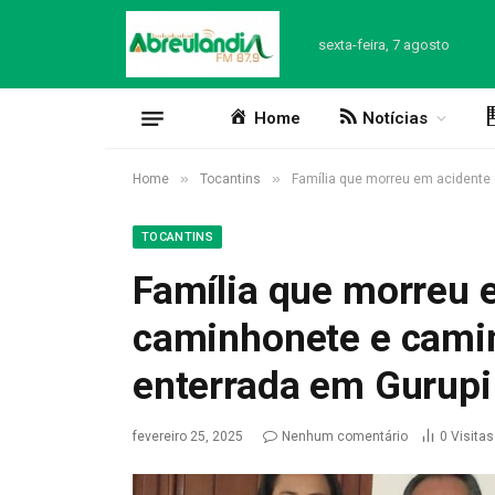
sexta-feira, 7 agosto
Home
Notícias
»
»
Home
Tocantins
Família que morreu em acidente
TOCANTINS
Família que morreu 
caminhonete e cami
enterrada em Gurupi
fevereiro 25, 2025
Nenhum comentário
0
Visitas