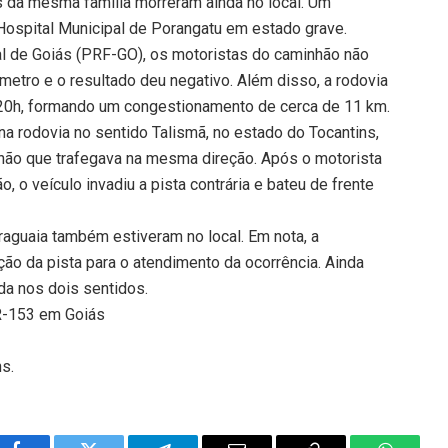
s da mesma família morreram ainda no local. Um
Hospital Municipal de Porangatu em estado grave.
al de Goiás (PRF-GO), os motoristas do caminhão não
metro e o resultado deu negativo. Além disso, a rodovia
s 20h, formando um congestionamento de cerca de 11 km.
a rodovia no sentido Talismã, no estado do Tocantins,
hão que trafegava na mesma direção. Após o motorista
, o veículo invadiu a pista contrária e bateu de frente
aguaia também estiveram no local. Em nota, a
ção da pista para o atendimento da ocorrência. Ainda
ada nos dois sentidos.
BR-153 em Goiás
ns.