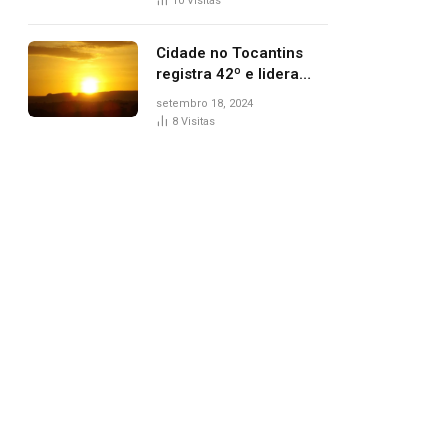
10
Visitas
Cidade no Tocantins
registra 42º e lidera
lista de cidades mais
setembro 18, 2024
quentes do país, diz
8
Visitas
Inmet