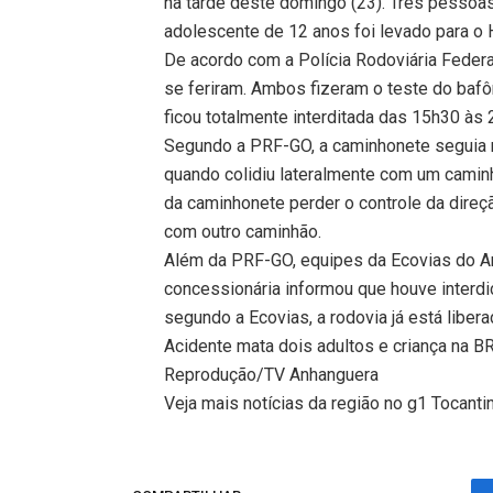
na tarde deste domingo (23). Três pessoa
adolescente de 12 anos foi levado para o 
De acordo com a Polícia Rodoviária Feder
se feriram. Ambos fizeram o teste do bafô
ficou totalmente interditada das 15h30 à
Segundo a PRF-GO, a caminhonete seguia n
quando colidiu lateralmente com um camin
da caminhonete perder o controle da direção
com outro caminhão.
Além da PRF-GO, equipes da Ecovias do Ar
concessionária informou que houve interdi
segundo a Ecovias, a rodovia já está liber
Acidente mata dois adultos e criança na 
Reprodução/TV Anhanguera
Veja mais notícias da região no g1 Tocanti