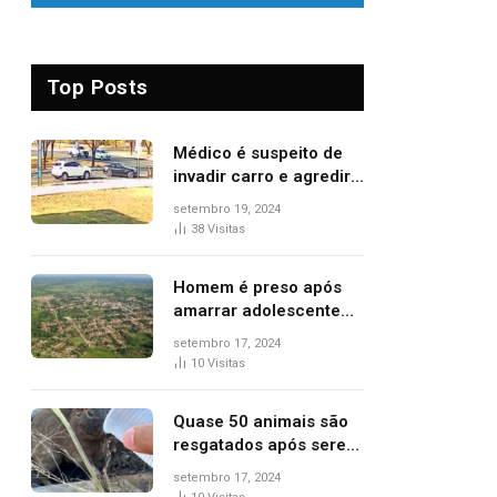
Top Posts
Médico é suspeito de
invadir carro e agredir
delegado aposentado
setembro 19, 2024
durante confusão no
38
Visitas
trânsito
Homem é preso após
amarrar adolescente
suspeito de furto em
setembro 17, 2024
estaca de cerca e
10
Visitas
agredi-lo
Quase 50 animais são
resgatados após serem
vítimas de incêndios
setembro 17, 2024
florestais no Tocantins