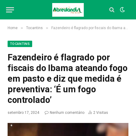
»
»
Home
Tocantins
Fazendeiro é flagrado por fiscais do Ibama ateando fogo em pasto e diz que medida é preventiva: ‘É um fogo controlado’
TOCANTINS
Fazendeiro é flagrado por
fiscais do Ibama ateando fogo
em pasto e diz que medida é
preventiva: ‘É um fogo
controlado’
setembro 17, 2024
Nenhum comentário
2
Visitas