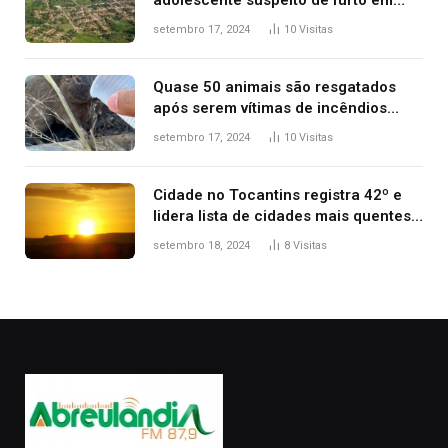
estaca de cerca e agredi-lo
setembro 17, 2024
10
Visitas
Quase 50 animais são resgatados
após serem vítimas de incêndios
florestais no Tocantins
setembro 17, 2024
10
Visitas
Cidade no Tocantins registra 42º e
lidera lista de cidades mais quentes
do país, diz Inmet
setembro 18, 2024
8
Visitas