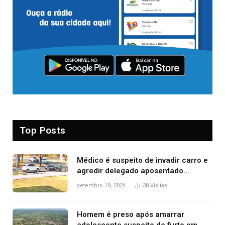
Top Posts
Médico é suspeito de invadir carro e
agredir delegado aposentado
durante confusão no trânsito
setembro 19, 2024
38
Visitas
Homem é preso após amarrar
adolescente suspeito de furto em