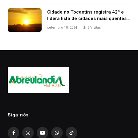
Cidade no Tocantins registra 42º e
lidera lista de cidades mais quentes
do país, diz Inmet
setembro 18, 2024
8
Visitas
Siga-nós
Facebook
Instagram
YouTube
WhatsApp
TikTok