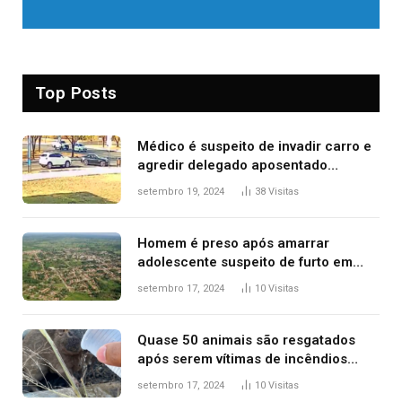
Top Posts
Médico é suspeito de invadir carro e
agredir delegado aposentado
durante confusão no trânsito
setembro 19, 2024
38
Visitas
Homem é preso após amarrar
adolescente suspeito de furto em
estaca de cerca e agredi-lo
setembro 17, 2024
10
Visitas
Quase 50 animais são resgatados
após serem vítimas de incêndios
florestais no Tocantins
setembro 17, 2024
10
Visitas