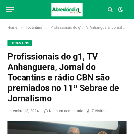
»
»
Home
Tocantins
Profissionais do g1, TV Anhanguera, Jornal do Tocantins e rádio CBN são premiados no 11º Sebrae de Jornalismo
TOCANTINS
Profissionais do g1, TV
Anhanguera, Jornal do
Tocantins e rádio CBN são
premiados no 11º Sebrae de
Jornalismo
setembro 18, 2024
Nenhum comentário
7
Visitas