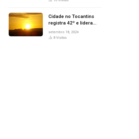
10
Visitas
Cidade no Tocantins
registra 42º e lidera
lista de cidades mais
setembro 18, 2024
quentes do país, diz
8
Visitas
Inmet