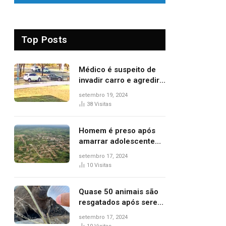
Top Posts
Médico é suspeito de
invadir carro e agredir
delegado aposentado
setembro 19, 2024
durante confusão no
38
Visitas
trânsito
Homem é preso após
amarrar adolescente
suspeito de furto em
setembro 17, 2024
estaca de cerca e
10
Visitas
agredi-lo
Quase 50 animais são
resgatados após serem
vítimas de incêndios
setembro 17, 2024
florestais no Tocantins