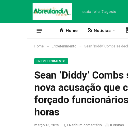
sexta-feira, 7 agosto
Home
Notícias
»
»
Home
Entretenimento
Sean ‘Diddy’ Combs se decl
ENTRETENIMENTO
Sean ‘Diddy’ Combs 
nova acusação que ci
forçado funcionários
horas
março 15, 2025
Nenhum comentário
0
Visitas