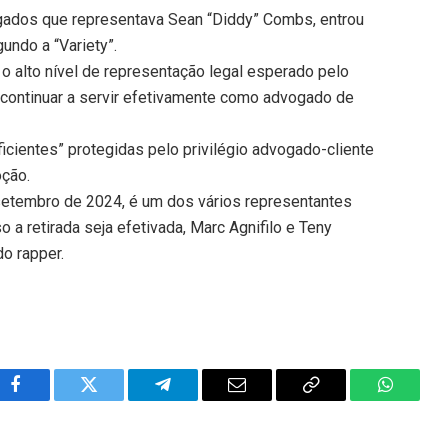
gados que representava Sean “Diddy” Combs, entrou
undo a “Variety”.
 alto nível de representação legal esperado pelo
 continuar a servir efetivamente como advogado de
icientes” protegidas pelo privilégio advogado-cliente
oção.
 setembro de 2024, é um dos vários representantes
a retirada seja efetivada, Marc Agnifilo e Teny
o rapper.
Facebook
Twitter
Telegram
Email
Copy
WhatsA
Link