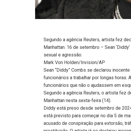
Segundo a agência Reuters, artista fez decl
Manhattan. 16 de setembro – Sean ‘Diddy’ 
sexual e agressão.
Mark Von Holden/Invision/AP
Sean “Diddy” Combs se declarou inocente e
funcionários a trabalhar por longas horas. 
funcionários que não o ajudassem em esqu
Segundo a agência Reuters, o artista fez de
Manhattan nesta sexta-feira (14).
Diddy está preso desde setembro de 2024 
está previsto para começar no dia 5 de ma
acusado de conspiração para extorsão, trá
prostituição. O artista já se declarou inoc