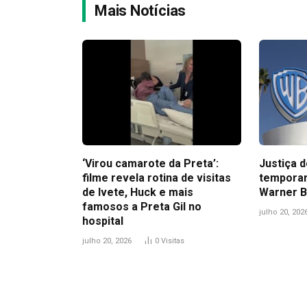
Mais Notícias
‘Virou camarote da Preta’:
Justiça 
filme revela rotina de visitas
temporar
de Ivete, Huck e mais
Warner B
famosos a Preta Gil no
julho 20, 202
hospital
julho 20, 2026
0
Visitas