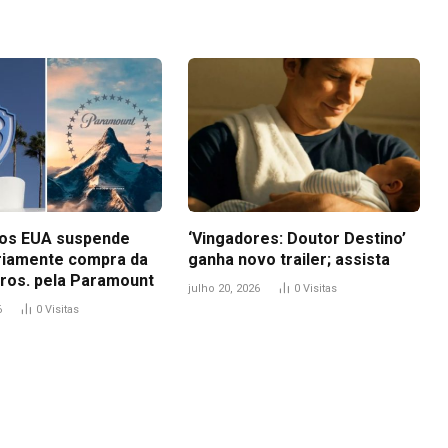
dos EUA suspende
‘Vingadores: Doutor Destino’
iamente compra da
ganha novo trailer; assista
ros. pela Paramount
julho 20, 2026
0
Visitas
6
0
Visitas