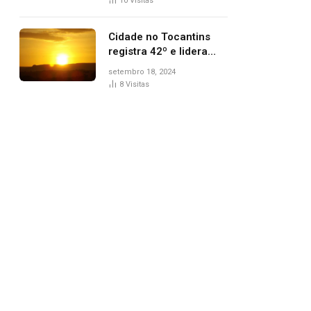
10
Visitas
Cidade no Tocantins
registra 42º e lidera
lista de cidades mais
setembro 18, 2024
quentes do país, diz
8
Visitas
Inmet