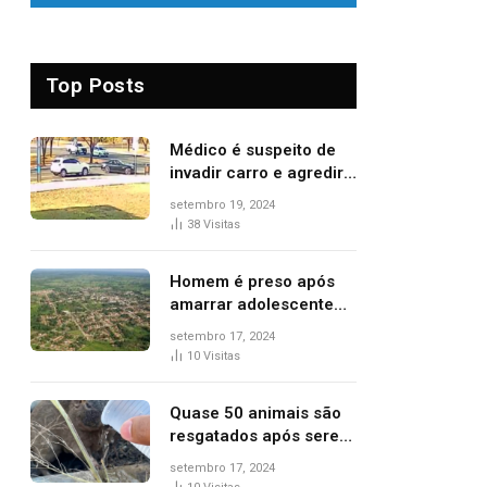
Top Posts
Médico é suspeito de
invadir carro e agredir
delegado aposentado
setembro 19, 2024
durante confusão no
38
Visitas
trânsito
Homem é preso após
amarrar adolescente
suspeito de furto em
setembro 17, 2024
estaca de cerca e
10
Visitas
agredi-lo
Quase 50 animais são
resgatados após serem
vítimas de incêndios
setembro 17, 2024
florestais no Tocantins