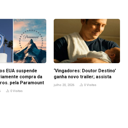
dos EUA suspende
‘Vingadores: Doutor Destino’
iamente compra da
ganha novo trailer; assista
ros. pela Paramount
julho 20, 2026
0
Visitas
6
0
Visitas