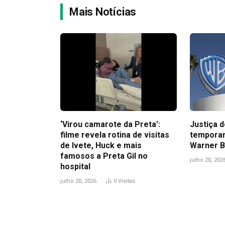
Mais Notícias
‘Virou camarote da Preta’:
Justiça 
filme revela rotina de visitas
temporar
de Ivete, Huck e mais
Warner B
famosos a Preta Gil no
julho 20, 202
hospital
julho 20, 2026
0
Visitas