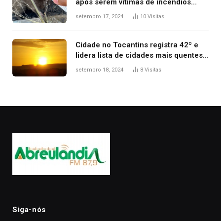
após serem vítimas de incêndios
florestais no Tocantins
setembro 17, 2024
10
Visitas
Cidade no Tocantins registra 42º e
lidera lista de cidades mais quentes
do país, diz Inmet
setembro 18, 2024
8
Visitas
Siga-nós