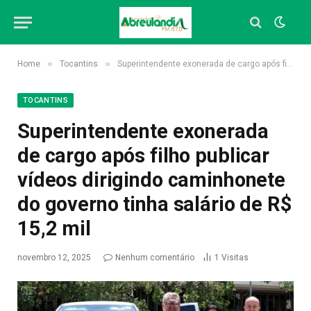
»
»
Home
Tocantins
Superintendente exonerada de cargo após filho publicar vídeos dirigindo caminhonete do governo tinha salário de R$ 15,2 mil
TOCANTINS
Superintendente exonerada
de cargo após filho publicar
vídeos dirigindo caminhonete
do governo tinha salário de R$
15,2 mil
novembro 12, 2025
Nenhum comentário
1
Visitas