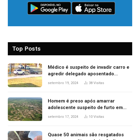
Top Posts
Médico é suspeito de invadir carro e
agredir delegado aposentado
durante confusão no trânsito
setembro 19, 2024
38
Visitas
Homem é preso após amarrar
adolescente suspeito de furto em
estaca de cerca e agredi-lo
setembro 17, 2024
10
Visitas
Quase 50 animais são resgatados