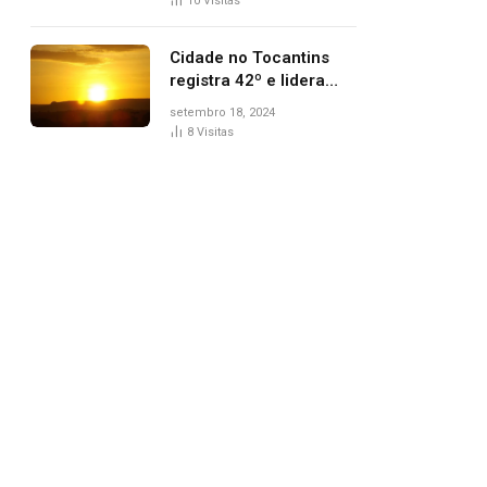
10
Visitas
Cidade no Tocantins
registra 42º e lidera
lista de cidades mais
setembro 18, 2024
quentes do país, diz
8
Visitas
Inmet