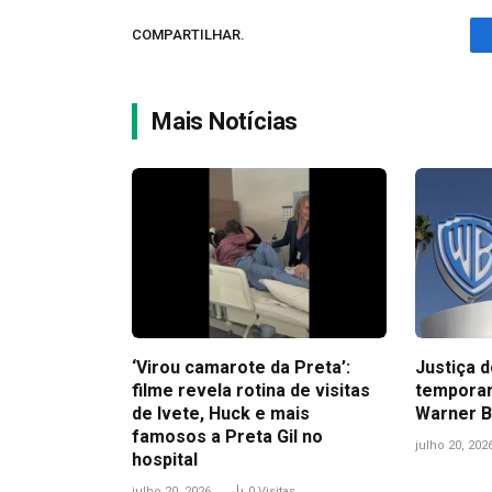
COMPARTILHAR.
Mais Notícias
‘Virou camarote da Preta’:
Justiça 
filme revela rotina de visitas
temporar
de Ivete, Huck e mais
Warner B
famosos a Preta Gil no
julho 20, 202
hospital
julho 20, 2026
0
Visitas