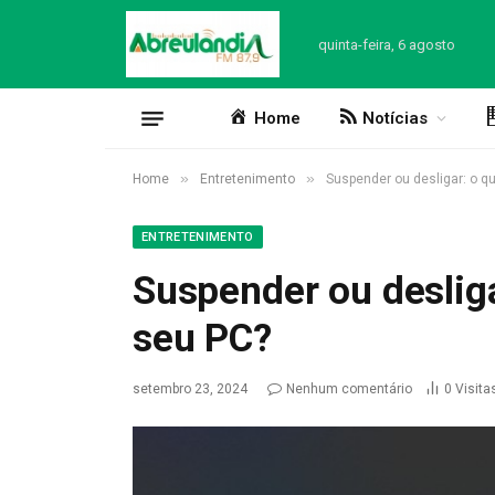
quinta-feira, 6 agosto
Home
Notícias
»
»
Home
Entretenimento
Suspender ou desligar: o q
ENTRETENIMENTO
Suspender ou desliga
seu PC?
setembro 23, 2024
Nenhum comentário
0
Visita