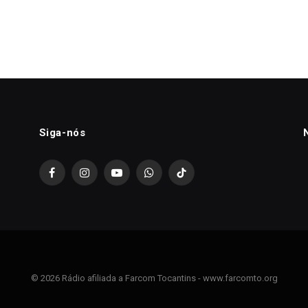
Siga-nós
Facebook
Instagram
YouTube
WhatsApp
TikTok
© 2026 Rádio afiliada a Farcom Tocantins - www.farcomto.org