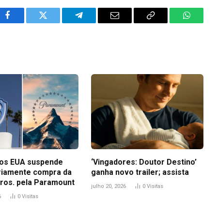
Facebook
Twitter
Telegram
Email
Copy
WhatsA
Link
dos EUA suspende
‘Vingadores: Doutor Destino’
iamente compra da
ganha novo trailer; assista
ros. pela Paramount
julho 20, 2026
0
Visitas
6
0
Visitas