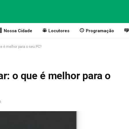
Nossa Cidade
Locutores
Programação
ue é melhor para o seu PC?
r: o que é melhor para o
s