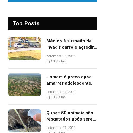
Top Posts
Médico é suspeito de
invadir carro e agredir
delegado aposentado
setembro 19, 2024
durante confusão no
38
Visitas
trânsito
Homem é preso após
amarrar adolescente
suspeito de furto em
setembro 17, 2024
estaca de cerca e
10
Visitas
agredi-lo
Quase 50 animais são
resgatados após serem
vítimas de incêndios
setembro 17, 2024
florestais no Tocantins