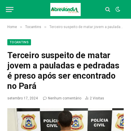
»
»
Home
Tocantins
Terceiro suspeito de matar jovem a pauladas e pedradas é preso após ser encontrado no Pará
TOCANTINS
Terceiro suspeito de matar
jovem a pauladas e pedradas
é preso após ser encontrado
no Pará
setembro 17, 2024
Nenhum comentário
2
Visitas