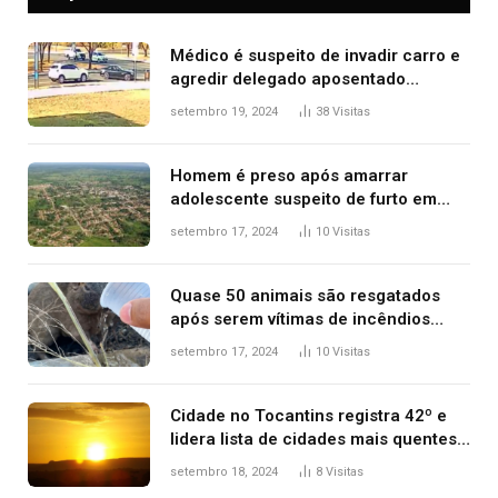
Médico é suspeito de invadir carro e
agredir delegado aposentado
durante confusão no trânsito
setembro 19, 2024
38
Visitas
Homem é preso após amarrar
adolescente suspeito de furto em
estaca de cerca e agredi-lo
setembro 17, 2024
10
Visitas
Quase 50 animais são resgatados
após serem vítimas de incêndios
florestais no Tocantins
setembro 17, 2024
10
Visitas
Cidade no Tocantins registra 42º e
lidera lista de cidades mais quentes
do país, diz Inmet
setembro 18, 2024
8
Visitas