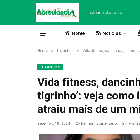
sábado, 8 agosto
Home
Notícias
»
»
Home
Tocantins
Vida fitness, dancinhas, ostenta
TOCANTINS
Vida fitness, dancin
tigrinho’: veja como 
atraiu mais de um m
setembro 18, 2024
Nenhum comentário
4
Visita