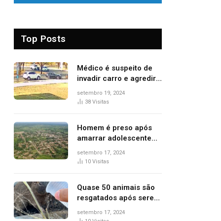
Top Posts
Médico é suspeito de
invadir carro e agredir
delegado aposentado
setembro 19, 2024
durante confusão no
38
Visitas
trânsito
Homem é preso após
amarrar adolescente
suspeito de furto em
setembro 17, 2024
estaca de cerca e
10
Visitas
agredi-lo
Quase 50 animais são
resgatados após serem
vítimas de incêndios
setembro 17, 2024
florestais no Tocantins