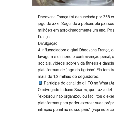
Dheovana França foi denunciada por 258 c
jogo de azar. Segundo a polícia, ela passo
milhões em aproximadamente um ano. Post
França
Divulgação
A influenciadora digital Dheovana França, 
lavagem e dinheiro e contravenção penal, c
sociais, vídeos sobre vida fitness e danci
plataformas de ‘jogo do tigrinho’. Ela tem
mais de 1,2 milhão de seguidores.
Participe do canal do g1 TO no WhatsApp
O advogado Indiano Soares, que faz a defes
“explorou, não organizou ou facilitou o exe
plataformas para poder exercer suas próp
infração penal no nosso país” (veja nota c