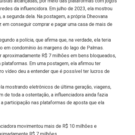
istas alcançadas, por meio das plataformas com jogos
edes da influencidora. Em julho de 2023, ela mostrou
 a segunda dela. Na postagem, a própria Dheovana
liz em conseguir comprar e pagar uma casa de mais de
egundo a polícia, que afirma que, na verdade, ela teria
ado em condomínio às margens do lago de Palmas.
er aproximadamente R$ 7 milhões em bens bloqueados,
plataformas. Em uma postagem, ela afirmou ter
ro vídeo deu a entender que é possível ter lucros de
 mostrando eletrônicos de última geração, viagens,
ém de toda a ostentação, a influenciadora ainda fazia
 a participação nas plataformas de aposta que ela
uenciadora movimentou mais de R$ 10 milhões e
oximadamente R$ 7 milhões.