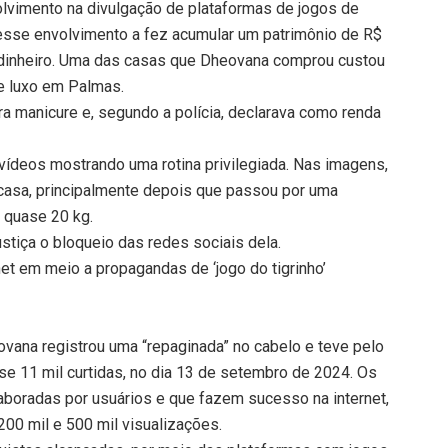
lvimento na divulgação de plataformas de jogos de
 esse envolvimento a fez acumular um patrimônio de R$
e dinheiro. Uma das casas que Dheovana comprou custou
e luxo em Palmas.
 era manicure e, segundo a polícia, declarava como renda
 vídeos mostrando uma rotina privilegiada. Nas imagens,
casa, principalmente depois que passou por uma
er quase 20 kg.
ustiça o bloqueio das redes sociais dela.
rnet em meio a propagandas de ‘jogo do tigrinho’
vana registrou uma “repaginada” no cabelo e teve pelo
e 11 mil curtidas, no dia 13 de setembro de 2024. Os
laboradas por usuários e que fazem sucesso na internet,
 200 mil e 500 mil visualizações.