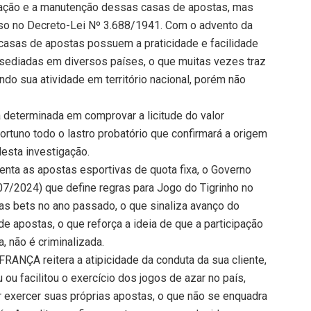
ração e a manutenção dessas casas de apostas, mas
sso no Decreto-Lei Nº 3.688/1941. Com o advento da
casas de apostas possuem a praticidade e facilidade
 sediadas em diversos países, o que muitas vezes traz
do sua atividade em território nacional, porém não
eterminada em comprovar a licitude do valor
tuno todo o lastro probatório que confirmará a origem
desta investigação.
enta as apostas esportivas de quota fixa, o Governo
07/2024) que define regras para Jogo do Tigrinho no
das bets no ano passado, o que sinaliza avanço do
e apostas, o que reforça a ideia de que a participação
, não é criminalizada.
ANÇA reitera a atipicidade da conduta da sua cliente,
 ou facilitou o exercício dos jogos de azar no país,
r exercer suas próprias apostas, o que não se enquadra