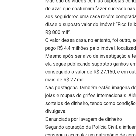
Mas são os vídeos com as supostas conqu
de azar, que costumam fazer sucesso nas r
aos seguidores uma casa recém comprada,
disse o suposto valor do imóvel: “Fico fe
R$ 800 mil”.
O valor dessa casa, no entanto, foi outro, s
pago R$ 4,4 milhões pelo imóvel, localiz
Mesmo após ser alvo de investigação e t
ela segue publicando supostos ganhos em 
conseguido o valor de R$ 27.150, e em out
mais de R$ 27 mil.
Nas postagens, também estão imagens dela
joias e roupas de grifes internacionais. Al
sorteios de dinheiro, tendo como condição
divulgava.
Denunciada por lavagem de dinheiro
Segundo apuração da Polícia Civil, a infl
conseguiu acumular um patrimônio de apr