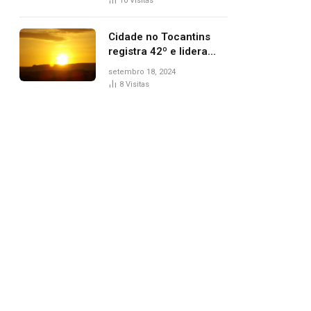
10
Visitas
Cidade no Tocantins
registra 42º e lidera
lista de cidades mais
setembro 18, 2024
quentes do país, diz
8
Visitas
Inmet