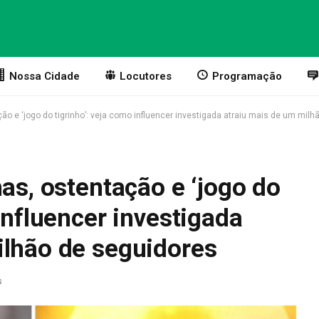
Nossa Cidade
Locutores
Programação
ção e ‘jogo do tigrinho’: veja como influencer investigada atraiu mais de um mil
has, ostentação e ‘jogo do
influencer investigada
ilhão de seguidores
s