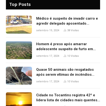
Top Posts
Médico é suspeito de invadir carro e
agredir delegado aposentado
durante confusão no trânsito
setembro 19, 2024
38
Visitas
Homem é preso após amarrar
adolescente suspeito de furto em
estaca de cerca e agredi-lo
setembro 17, 2024
10
Visitas
Quase 50 animais são resgatados
após serem vítimas de incêndios
florestais no Tocantins
setembro 17, 2024
10
Visitas
Cidade no Tocantins registra 42º e
lidera lista de cidades mais quentes
do país, diz Inmet