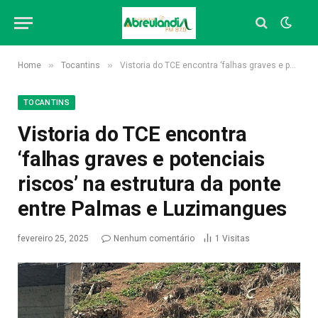
»
»
Home
Tocantins
Vistoria do TCE encontra ‘falhas graves e potenciais riscos’ na estrutura da ponte entre Palmas e Luzimangues
TOCANTINS
Vistoria do TCE encontra
‘falhas graves e potenciais
riscos’ na estrutura da ponte
entre Palmas e Luzimangues
fevereiro 25, 2025
Nenhum comentário
1
Visitas