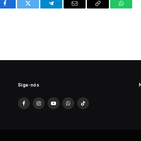
Facebook
Twitter
Telegram
Email
Copy
WhatsA
Link
Siga-nós
Facebook
Instagram
YouTube
WhatsApp
TikTok