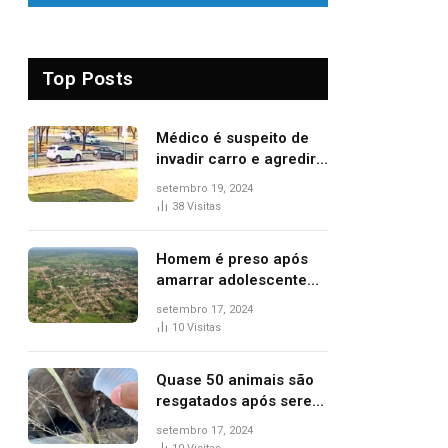
Top Posts
Médico é suspeito de
invadir carro e agredir
delegado aposentado
setembro 19, 2024
durante confusão no
38
Visitas
trânsito
Homem é preso após
amarrar adolescente
suspeito de furto em
setembro 17, 2024
estaca de cerca e
10
Visitas
agredi-lo
Quase 50 animais são
resgatados após serem
vítimas de incêndios
setembro 17, 2024
florestais no Tocantins