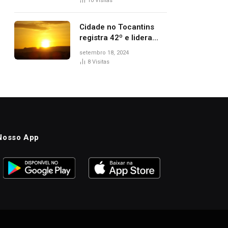
10
Visitas
pp
Cidade no Tocantins
registra 42º e lidera
lista de cidades mais
setembro 18, 2024
quentes do país, diz
8
Visitas
Inmet
Nosso App